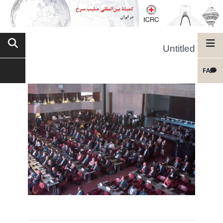
Untitled
FA