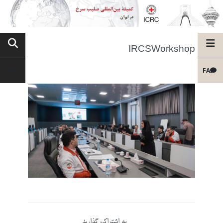
IRCSWorkshop
FA
به اشتراک گذارید