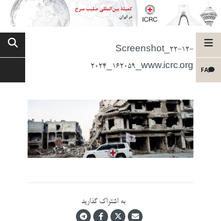
Screenshot_22-12-
2024_162059_www.icrc.org
FA
به اشتراک گذارید