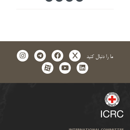
instagram
telegram
facebook
x
ما را دنبال کنید
aparat
youtube
linkedin
INTERNATIONAL COMMITTEE