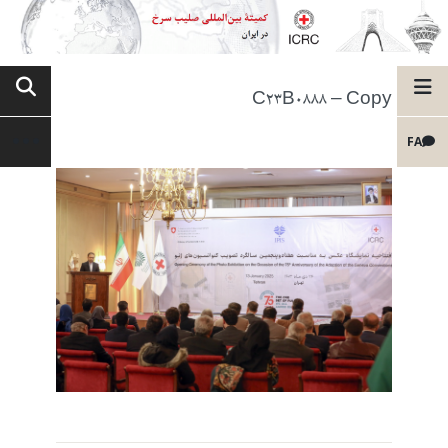
C23B0888 – Copy
FA