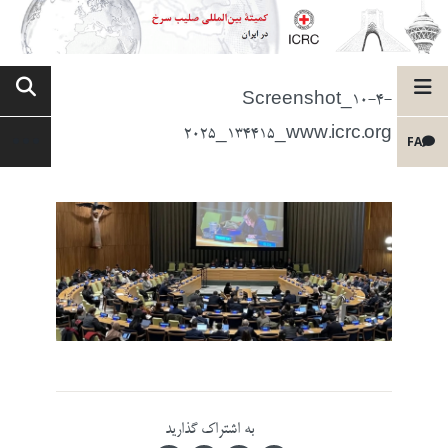
Screenshot_10-4-
2025_134415_www.icrc.org
FA
به اشتراک گذارید