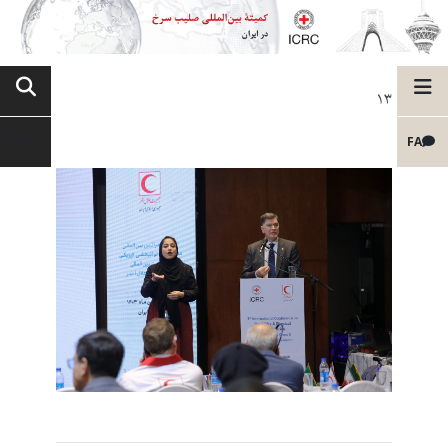
13
FA