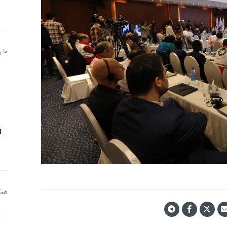
ما 
همکا