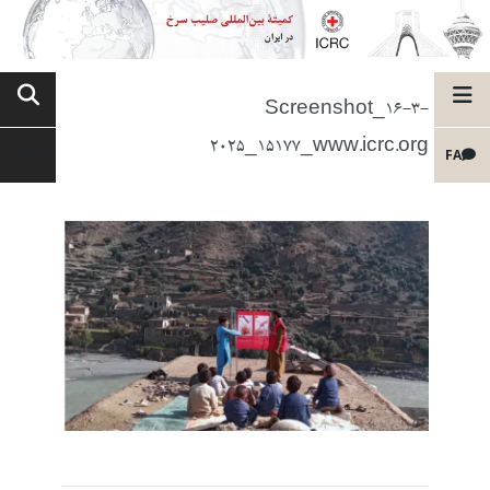
Screenshot_16-3-
2025_15177_www.icrc.org
FA