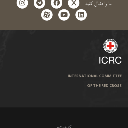
instagram
telegram
facebook
x
ما را دنبال کنید
aparat
youtube
linkedin
INTERNATIONAL COMMITTEE
OF THE RED CROSS
که هستیم