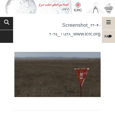
Screenshot_23-4-
2025_11528_www.icrc.org
FA