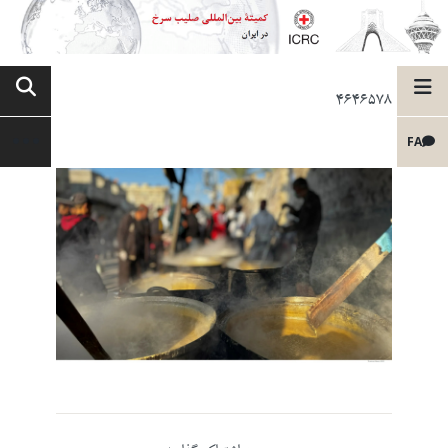
4646578
FA