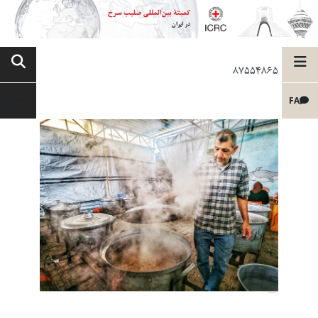
87554865
FA