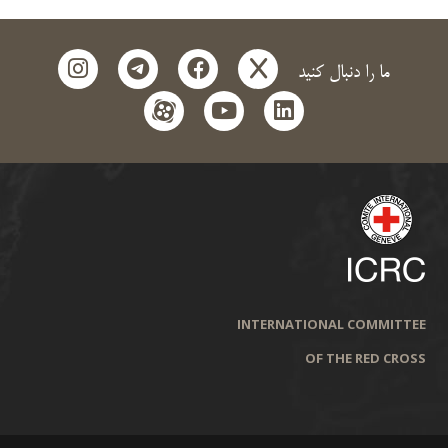
instagram
telegram
facebook
x
ما را دنبال کنید
aparat
youtube
linkedin
INTERNATIONAL COMMITTEE
OF THE RED CROSS