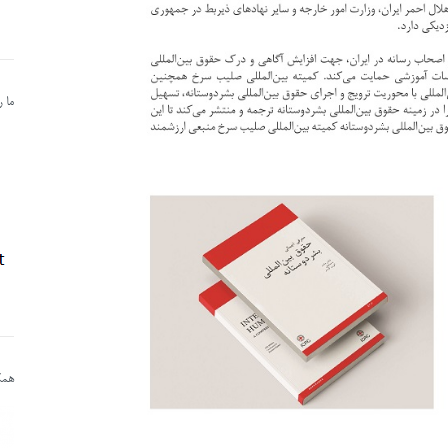
ما 
همکا