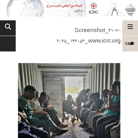
Screenshot_31-7-
2025_142056_www.icrc.org
FA