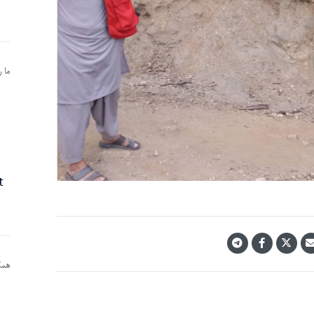
ما 
همکا