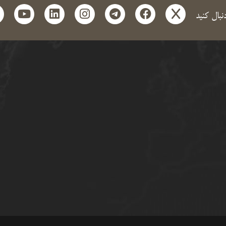
t
outube
linkedin
instagram
telegram
facebook
x
دنبال کنید