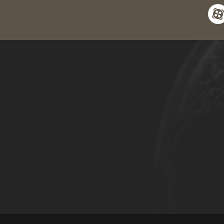
apara
y