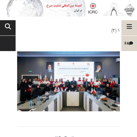
1 (2)
FA