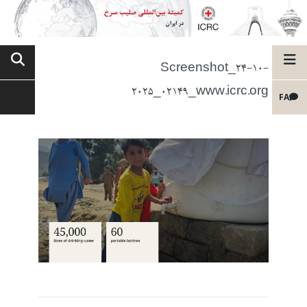
Screenshot_24-10-
2025_02149_www.icrc.org
FA