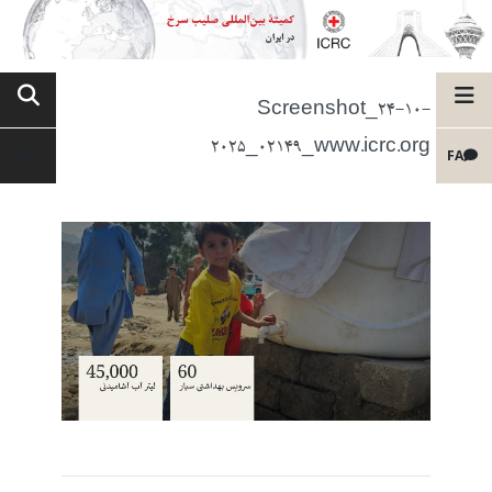
Screenshot_24-10-
2025_02149_www.icrc.org
FA