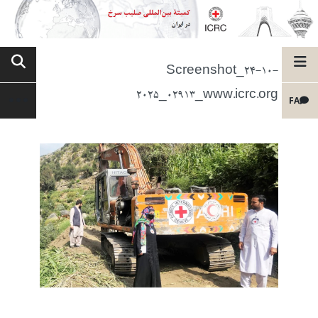
Screenshot_24-10-
2025_02913_www.icrc.org
FA