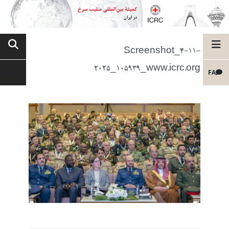
Screenshot_4-11-
2025_105939_www.icrc.org
FA