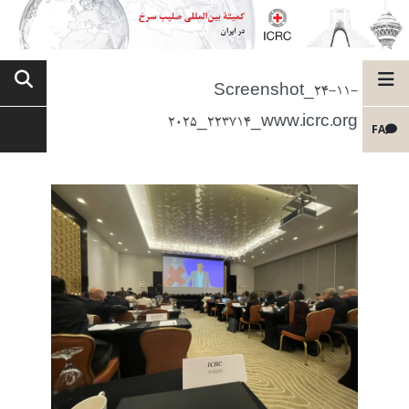
Screenshot_24-11-
2025_223714_www.icrc.org
FA