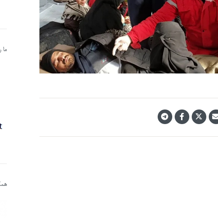
ما 
همکا