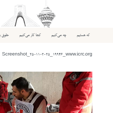
که هستیم
چه می‌کنیم
کجا کار می‌کنیم
حقوق بی
Screenshot_25-11-2025_19946_www.icrc.org