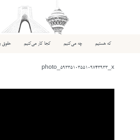
که هستیم
چه می‌کنیم
کجا کار می‌کنیم
حقوق بی
photo_5933510355109743933_x