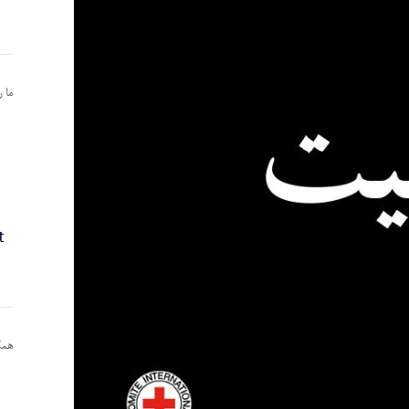
ما 
همکا