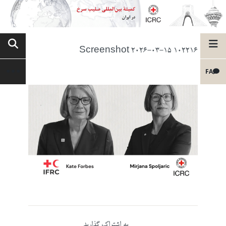
Screenshot 2026-03-15 102216
FA
به اشتراک گذارید