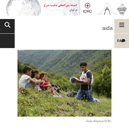
aida
FA