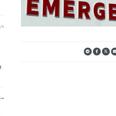
ما 
همکا