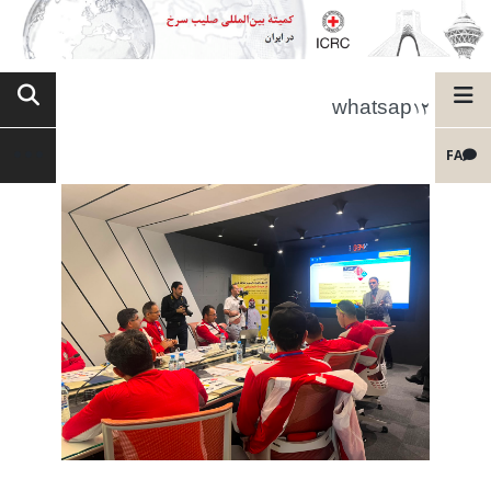
whatsap12
FA