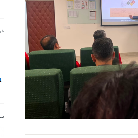
ما 
همکا