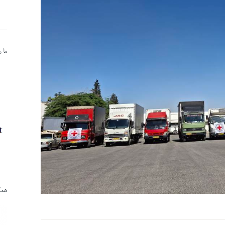
ما 
همکا