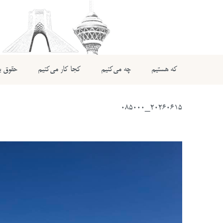
که هستیم
چه می‌کنیم
کجا کار می‌کنیم
حقوق بی
20260615_085000