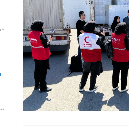
ما 
همکا