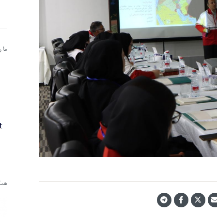
ما 
همکا