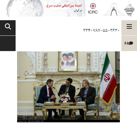
3340787-5503630
FA