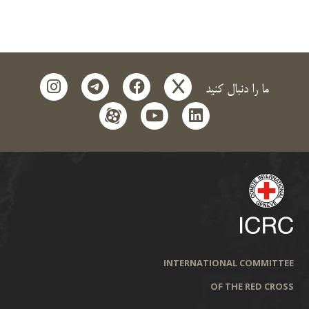
instagram
telegram
facebook
x
ما را دنبال کنید
aparat
youtube
linkedin
INTERNATIONAL COMMITTEE
OF THE RED CROSS