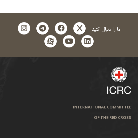
instagram
telegram
facebook
x
ما را دنبال کنید
aparat
youtube
linkedin
INTERNATIONAL COMMITTEE
OF THE RED CROSS