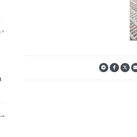
ما 
همکا