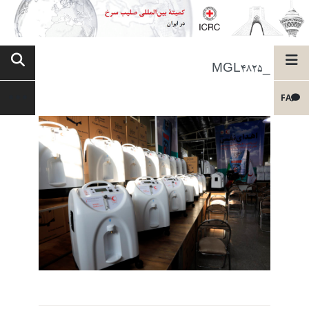
_MGL4825
FA