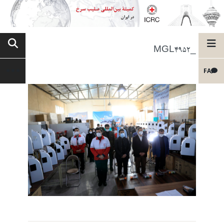
_MGL4952
FA