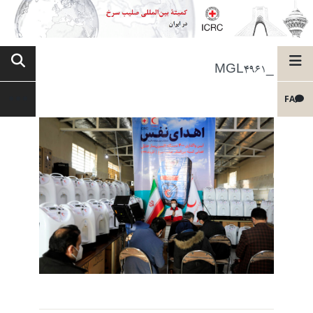
_MGL4961
FA