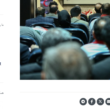
ما 
همکا