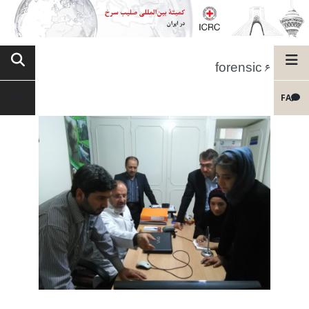
forensic 6
FA