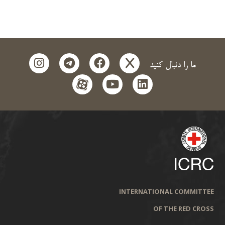
instagram
telegram
facebook
x
ما را دنبال کنید
aparat
youtube
linkedin
INTERNATIONAL COMMITTEE
OF THE RED CROSS