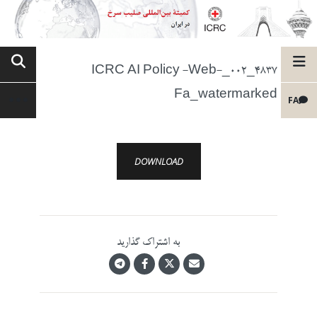
4837_002_ICRC AI Policy -Web-
Fa_watermarked
FA
DOWNLOAD
به اشتراک گذارید