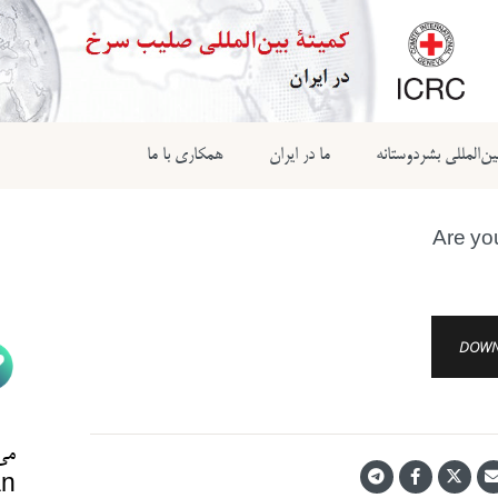
ن‌المللی بشردوستانه
ما در ایران
همکاری با ما
Are yo
DOWN
می‌
n@