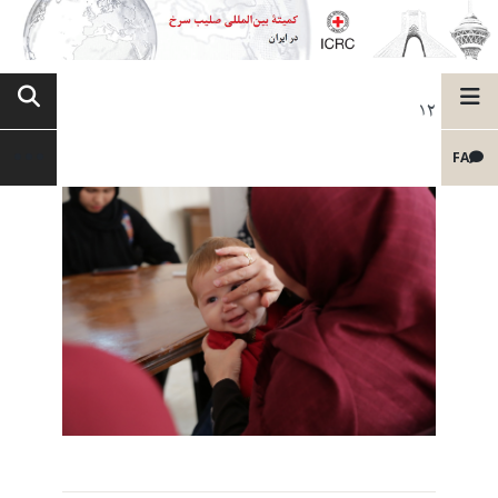
12
FA