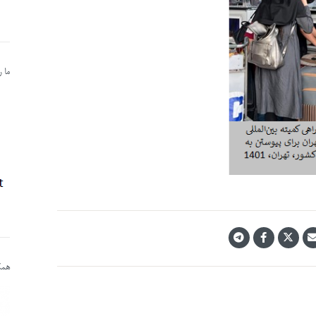
ما 
همکا