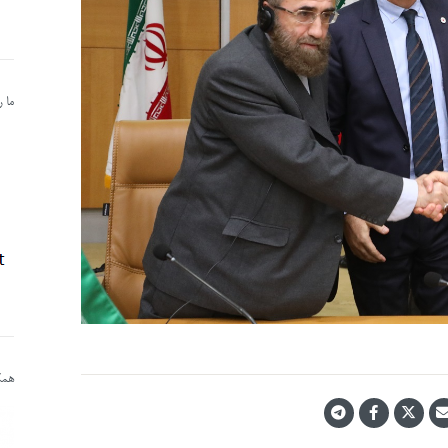
ما 
همکا