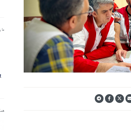
ما 
همکا