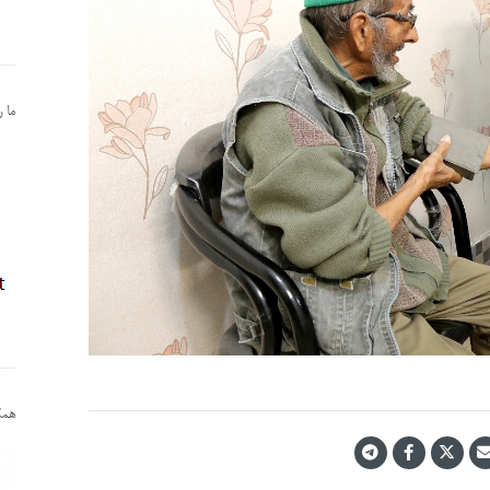
ما 
همکا