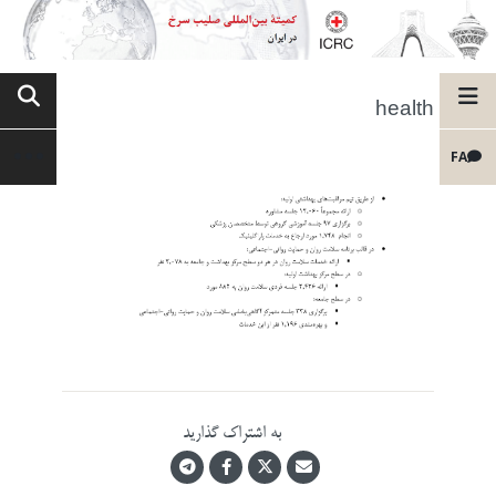
health
FA
به اشتراک گذارید