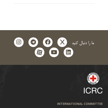
instagram
telegram
facebook
x
ما را دنبال کنید
aparat
youtube
linkedin
INTERNATIONAL COMMITTEE