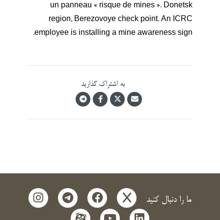
un panneau « risque de mines ». Donetsk
region, Berezovoye check point. An ICRC
employee is installing a mine awareness sign.
به اشتراک گذارید
instagram
telegram
facebook
x
ما را دنبال کنید
aparat
youtube
linkedin